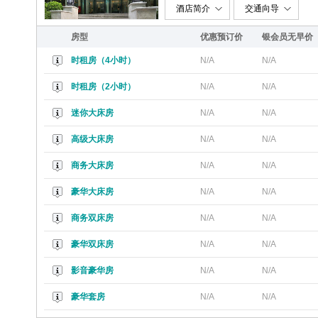
酒店简介
交通向导
房型
优惠预订价
银会员无早价
时租房（4小时）
N/A
N/A
时租房（2小时）
N/A
N/A
迷你大床房
N/A
N/A
高级大床房
N/A
N/A
商务大床房
N/A
N/A
豪华大床房
N/A
N/A
商务双床房
N/A
N/A
豪华双床房
N/A
N/A
影音豪华房
N/A
N/A
豪华套房
N/A
N/A