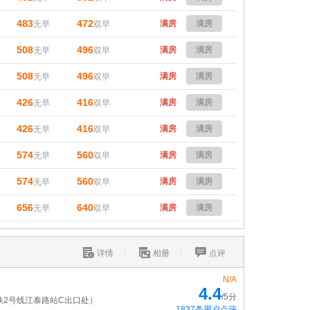
483
472
满房
满房
无早
双早
508
496
满房
满房
无早
双早
508
496
满房
满房
无早
双早
426
416
满房
满房
无早
双早
426
416
满房
满房
无早
双早
574
560
满房
满房
无早
双早
574
560
满房
满房
无早
双早
656
640
满房
满房
无早
双早
详情
相册
点评
N/A
4.4
/5分
铁2号线江泰路站C出口处）
1837条用户点评