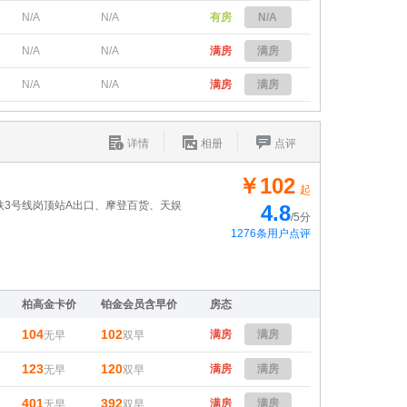
N/A
N/A
有房
N/A
N/A
N/A
满房
满房
N/A
N/A
满房
满房
详情
相册
点评
￥102
起
铁3号线岗顶站A出口、摩登百货、天娱
4.8
/5分
1276条用户点评
柏高金卡价
铂金会员含早价
房态
104
102
满房
满房
无早
双早
123
120
满房
满房
无早
双早
401
392
满房
满房
无早
双早