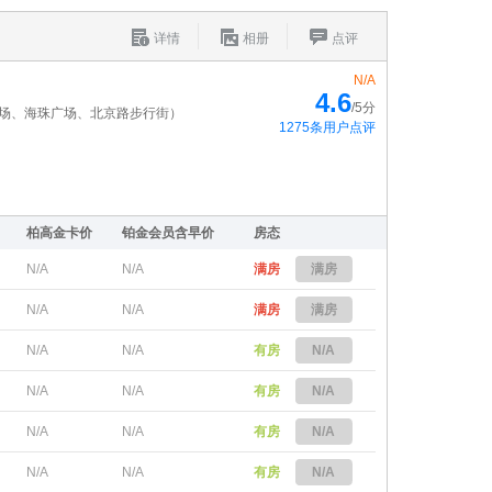
详情
相册
点评
N/A
4.6
/5分
广场、海珠广场、北京路步行街）
1275条用户点评
柏高金卡价
铂金会员含早价
房态
N/A
N/A
满房
满房
N/A
N/A
满房
满房
N/A
N/A
有房
N/A
N/A
N/A
有房
N/A
N/A
N/A
有房
N/A
N/A
N/A
有房
N/A