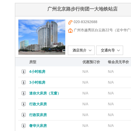
广州北京路步行街团一大地铁站店
020-83292688
广州市越秀区白云路22号（近中华
酒店简介
交通向导
房型
优惠预订价
银会员无早价
4小时租房
N/A
N/A
3小时租房
N/A
N/A
迷你大床房（无窗）
N/A
N/A
行政大床房
N/A
N/A
行政双床房
N/A
N/A
奢华大床房
N/A
N/A