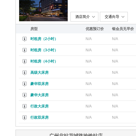
酒店简介
交通向导
房型
优惠预订价
银会员无早价
时租房（2小时）
N/A
N/A
时租房（3小时）
N/A
N/A
时租房（4小时）
N/A
N/A
高级大床房
N/A
N/A
豪华双床房
N/A
N/A
豪华大床房
N/A
N/A
行政大床房
N/A
N/A
行政双床房
N/A
N/A
广州北站花城路地铁站店