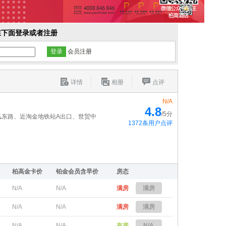
在下面登录或者注册
会员注册
详情
相册
点评
N/A
4.8
/5分
风东路、近淘金地铁站A出口、世贸中
1372条用户点评
柏高金卡价
铂金会员含早价
房态
N/A
N/A
满房
满房
N/A
N/A
满房
满房
N/A
N/A
有房
N/A