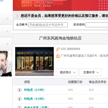
您还不是会员，如果想享受更好的价格以及预订服务，请
会员帐号
登录密码
广州东风路淘金地铁站店
020-38869666
广州市越秀区建设三马路5号（靠东
心）
酒店简介
交通向导
房型
优惠预订价
银会员无早价
时租房（2小时）
N/A
N/A
时租房（3小时）
N/A
N/A
标准大床房（无窗）
N/A
N/A