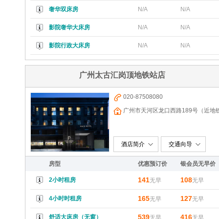
奢华双床房
N/A
N/A
影院奢华大床房
N/A
N/A
影院行政大床房
N/A
N/A
广州太古汇岗顶地铁站店
020-87508080
广州市天河区龙口西路189号（近地
广场、百脑汇）
酒店简介
交通向导
房型
优惠预订价
银会员无早价
141
108
2小时租房
无早
无早
165
127
4小时时租房
无早
无早
539
416
舒适大床房（无窗）
无早
无早