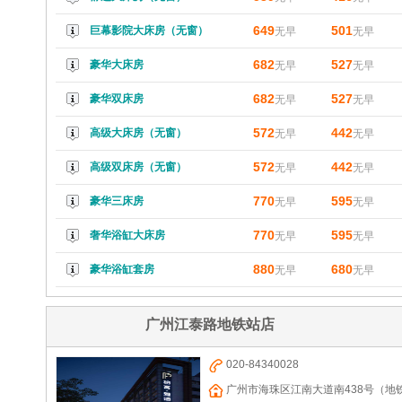
649
501
巨幕影院大床房（无窗）
无早
无早
682
527
豪华大床房
无早
无早
682
527
豪华双床房
无早
无早
572
442
高级大床房（无窗）
无早
无早
572
442
高级双床房（无窗）
无早
无早
770
595
豪华三床房
无早
无早
770
595
奢华浴缸大床房
无早
无早
880
680
豪华浴缸套房
无早
无早
广州江泰路地铁站店
020-84340028
广州市海珠区江南大道南438号（地