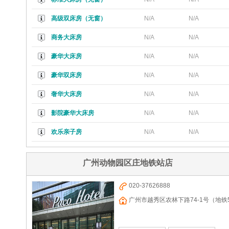
高级双床房（无窗）
N/A
N/A
商务大床房
N/A
N/A
豪华大床房
N/A
N/A
豪华双床房
N/A
N/A
奢华大床房
N/A
N/A
影院豪华大床房
N/A
N/A
欢乐亲子房
N/A
N/A
广州动物园区庄地铁站店
020-37626888
广州市越秀区农林下路74-1号（地铁
20m抵到，农林下路小学旁）